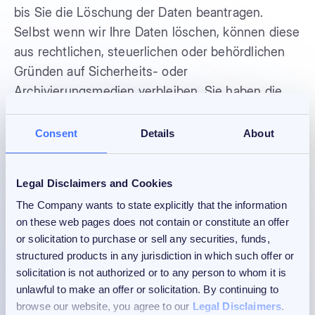
bis Sie die Löschung der Daten beantragen.
Selbst wenn wir Ihre Daten löschen, können diese
aus rechtlichen, steuerlichen oder behördlichen
Gründen auf Sicherheits- oder
Archivierungsmedien verbleiben. Sie haben die
folgenden Rechte in Bezug auf Ihre Daten: 1)
Zugriffsrecht — das Recht, immer (i) Kopien von
Consent
Details
About
Informationen, die wir gespeichert haben,
angefordert haben oder (ii) wir ändern,
Legal Disclaimers and Cookies
aktualisieren oder löschen diese Informationen.
The Company wants to state explicitly that the information
Wenn wir ihnen Zugriff auf die Informationen
on these web pages does not contain or constitute an offer
gewähren, die wir von Ihnen gespeichert haben,
or solicitation to purchase or sell any securities, funds,
fallen für Sie nach unserer Berechnung keine
structured products in any jurisdiction in which such offer or
Gebühren an, außerdem ist Ihre Anfrage
solicitation is not authorized or to any person to whom it is
„offensichtlich unbegründet oder übertrieben“.
unlawful to make an offer or solicitation. By continuing to
Wenn dies legal ist, können wir Ihre Anfrage
browse our website, you agree to our
Legal Disclaimers
.