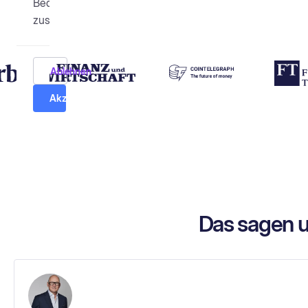
Bedingungen
zustimmen.
Ablehnen
Akzeptieren & fortfahren
Das sagen u