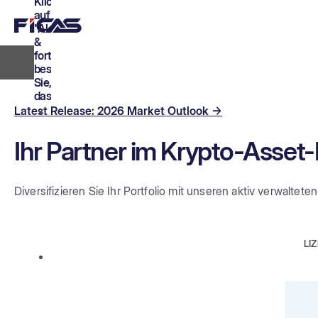
Klick
auf
"Akzeptieren
&
fortfahren"
bestätigen
Sie,
dass:
Latest Release: 2026 Market Outlook →
Sie
unseren
Ihr Partner im Krypto-Asse
rechtlichen
Hinweis
gelesen
Diversifizieren Sie Ihr Portfolio mit unseren aktiv verwaltet
und
verstanden
haben.
LI
Sie
diese
Website
aus