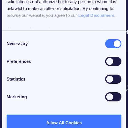
solicitation is not authorized or to any person to whom it is
unlawful to make an offer or solicitation. By continuing to
browse our website, you agree to our
Legal Disclaimers
.
KRYPTO-INDEX ÜBERTRIFFT
We use
cookies
to enhance your experience, analyze our
Seit der Lancierung hat unser FiCAS ETI de
traffic, and personalize content and ads. You can choose to
Consent
accept all cookies, customize your cookie preferences, or
Necessary
Selection
deny cookies.
Preferences
Statistics
Marketing
Allow All Cookies