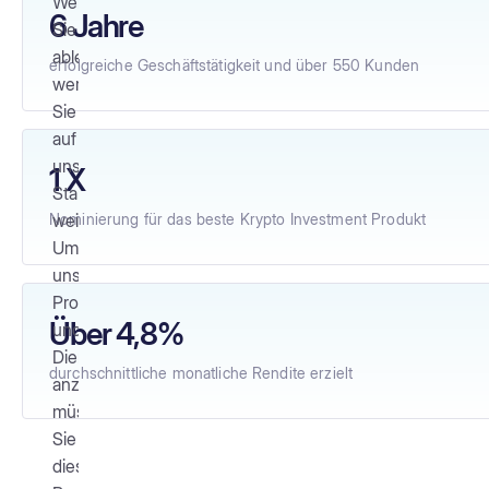
Wenn
6 Jahre
Sie
ablehnen,
erfolgreiche Geschäftstätigkeit und über 550 Kunden
werden
Sie
auf
unsere
1 X
Startseite
weitergeleitet.
Nominierung für das beste Krypto Investment Produkt
Um
unsere
Produkte
Über 4,8%
und
Dienstleistungen
durchschnittliche monatliche Rendite erzielt
anzusehen,
müssen
Sie
diesen