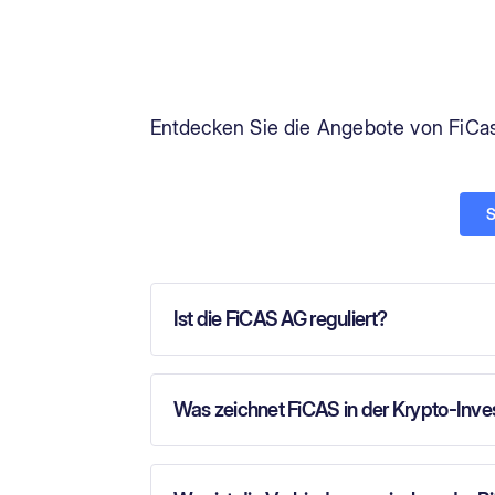
Entdecken Sie die Angebote von FiCas
S
Ist die FiCAS AG reguliert?
Die Anlageverwaltungslösungen von FiCAS en
über eine Portfoliomanagerlizenz der Eidgenö
strenger regulatorischer Anforderungen siche
Was zeichnet FiCAS in der Krypto-Inv
FiCAS ist auf aktiv verwaltete Kryptoanlagen 
einem Korb von indexierten Krypto-Assets ba